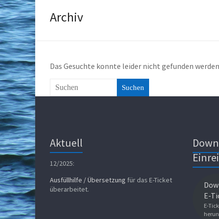
Archiv
Das Gesuchte konnte leider nicht gefunden werden. 
Suchen
Aktuell
Down
Einre
12/2025:
Ausfüllhilfe / Übersetzung
für das E-Ticket
Down
überarbeitet.
E-Ti
E-Tick
herun