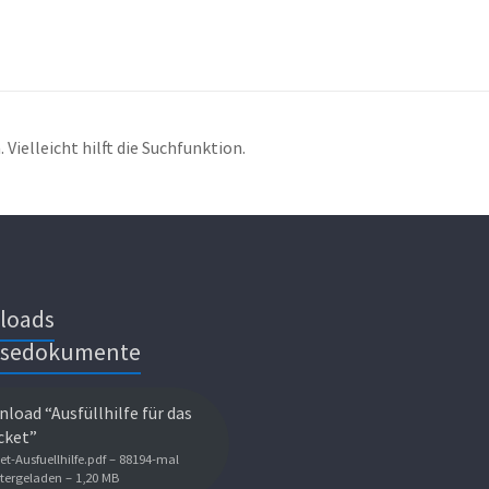
Vielleicht hilft die Suchfunktion.
loads
isedokumente
load “Ausfüllhilfe für das
cket”
et-Ausfuellhilfe.pdf – 88194-mal
tergeladen – 1,20 MB