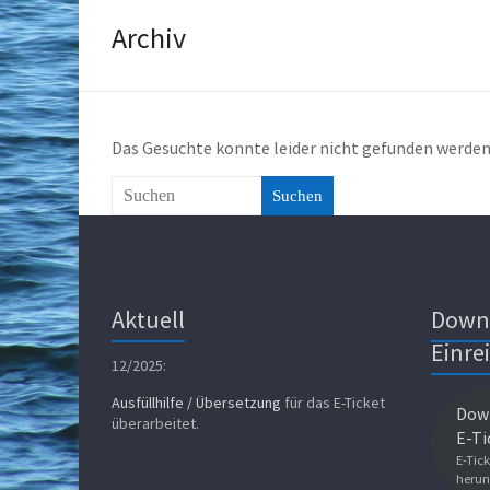
Archiv
Das Gesuchte konnte leider nicht gefunden werden. 
Suchen
Aktuell
Down
Einre
12/2025:
Ausfüllhilfe / Übersetzung
für das E-Ticket
Down
überarbeitet.
E-Ti
E-Tick
herun