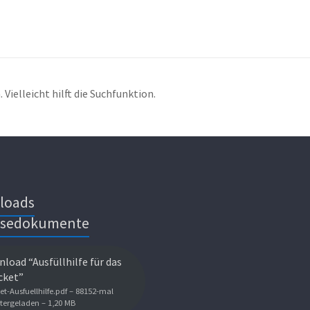
Vielleicht hilft die Suchfunktion.
loads
isedokumente
load “Ausfüllhilfe für das
cket”
et-Ausfuellhilfe.pdf – 88152-mal
tergeladen – 1,20 MB