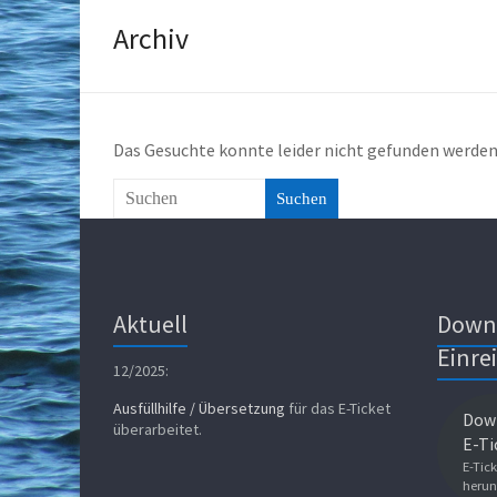
Archiv
Das Gesuchte konnte leider nicht gefunden werden. 
Suchen
Aktuell
Down
Einre
12/2025:
Ausfüllhilfe / Übersetzung
für das E-Ticket
Down
überarbeitet.
E-Ti
E-Tick
herun