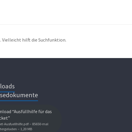
Vielleicht hilft die Suchfunktion.
loads
isedokumente
load “Ausfüllhilfe für das
cket”
et-Ausfuellhilfe.pdf – 85650-mal
tergeladen – 1,20 MB